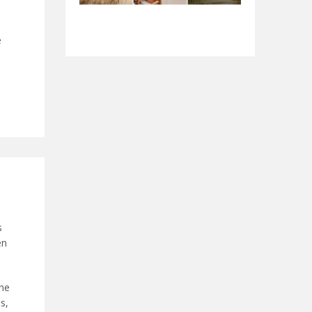
e
s
en
 ne
s,