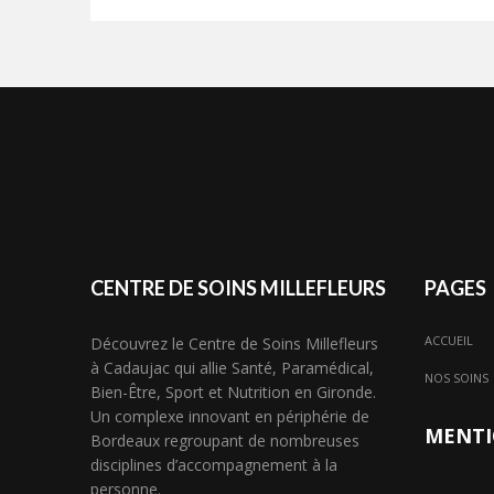
CENTRE DE SOINS MILLEFLEURS
PAGES
ACCUEIL
Découvrez le Centre de Soins Millefleurs
à Cadaujac qui allie Santé, Paramédical,
NOS SOINS
Bien-Être, Sport et Nutrition en Gironde.
Un complexe innovant en périphérie de
MENTI
Bordeaux regroupant de nombreuses
disciplines d’accompagnement à la
personne.